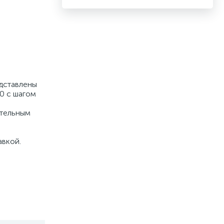
едставлены
00 с шагом
ительным
авкой.