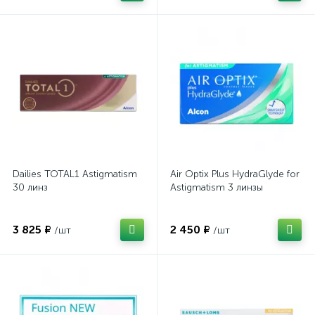
Dailies TOTAL1 Astigmatism
Air Optix Plus HydraGlyde for
30 линз
Astigmatism 3 линзы
3 825 ₽
2 450 ₽
/шт
/шт