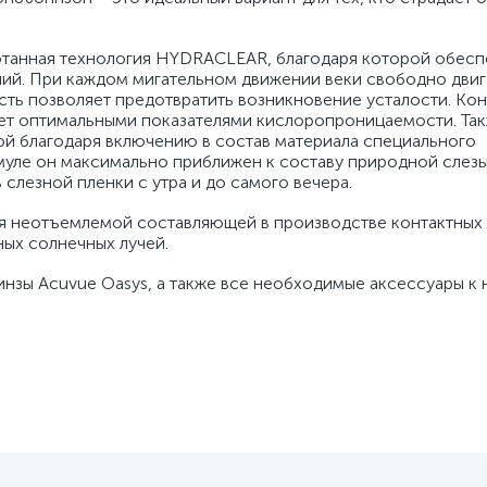
отанная технология HYDRACLEAR, благодаря которой обесп
лий. При каждом мигательном движении веки свободно дви
сть позволяет предотвратить возникновение усталости. Кон
ает оптимальными показателями кислоропроницаемости. Так
ой благодаря включению в состав материала специального
уле он максимально приближен к составу природной слезы
слезной пленки с утра и до самого вечера.
 неотъемлемой составляющей в производстве контактных 
ных солнечных лучей.
зы Acuvue Oasys, а также все необходимые аксессуары к 