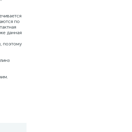
ечивается
гаются по
тактная
же данная
, поэтому
линз
ним.