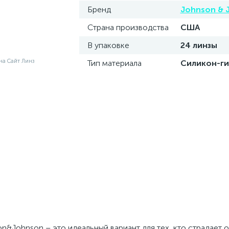
Бренд
Johnson & 
Страна производства
США
В упаковке
24 линзы
Тип материала
Силикон-ги
&Johnson – это идеальный вариант для тех, кто страдает о